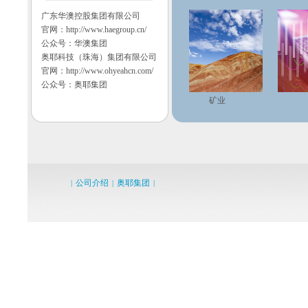
广东华澳控股集团有限公司
官网：http://www.haegroup.cn/
公众号：华澳集团
奥耶科技（珠海）集团有限公司
官网：http://www.ohyeahcn.com/
公众号：奥耶集团
地产
矿业
公司介绍
奥耶集团
|
|
|