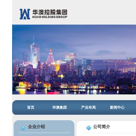
首页
华澳集团
产业布局
新闻中心
企业介绍
公司简介